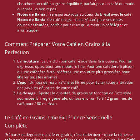
cherchent un café en grains équilibré, parfait pour un café du matin
ou après un bon repas.
Notes de Bahia
: Transportez-vous au cœur du Brésil avec le café
Notes de Bahia
. Ce café en grains est réputé pour ses notes
douces et fruitées, parfait pour ceux qui aiment un café léger et
aromatique.
Comment Préparer Votre Café en Grains à la
Perfection
La mouture
: La clé d’un bon café réside dans la mouture. Pour un
expresso, optez pour une mouture fine. Pour une cafetière à piston
ou une cafetière filtre, préférez une mouture plus grossière pour
libérer tous les arômes.
L'eau
: Utilisez de l'eau fraîche et filtrée pour éviter toute altération
des saveurs délicates de votre café.
Le dosage
: Ajustez la quantité de grains en fonction de l'intensité
souhaitée. En règle générale, utilisez environ 10 à 12 grammes de
café pour 180 ml d’eau.
Le Café en Grains, Une Expérience Sensorielle
Complète
Préparer et déguster du café en grains, c'est redécouvrir toute la richesse
et la profondeur des arômes du café dans sa forme la plus pure. Avec
Café