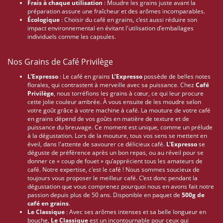
Frais à chaque utilisation
: Moudre les grains juste avant la
préparation assure une fraîcheur et des arômes incomparables.
Écologique
: Choisir du café en grains, c’est aussi réduire son
impact environnemental en évitant l'utilisation d'emballages
individuels comme les capsules.
Nos Grains de Café Privilège
L'Expresso
: Le café en grains
L’Expresso
possède de belles notes
florales, qui contrastent à merveille avec sa puissance. Chez
Café
Privilège
, nous torréfions les grains à cœur, ce qui leur procure
cette jolie couleur ambrée. À vous ensuite de les moudre selon
votre goût grâce à votre machine à café. La mouture de votre café
en grains dépend de vos goûts en matière de texture et de
puissance du breuvage. Ce moment est unique, comme un prélude
à la dégustation. Lors de la mouture, tous vos sens se mettent en
éveil, dans l'attente de savourer ce délicieux café.
L'Expresso
se
déguste de préférence après un bon repas, ou au réveil pour se
donner ce « coup de fouet » qu’apprécient tous les amateurs de
café. Notre expertise, c'est le café ! Nous sommes soucieux de
toujours vous proposer le meilleur café. C’est donc pendant la
dégustation que vous comprenez pourquoi nous en avons fait notre
passion depuis plus de 50 ans. Disponible en paquet de
500g de
café en grains
.
Le Classique
: Avec ses arômes intenses et sa belle longueur en
bouche,
Le Classique
est un incontournable pour ceux qui