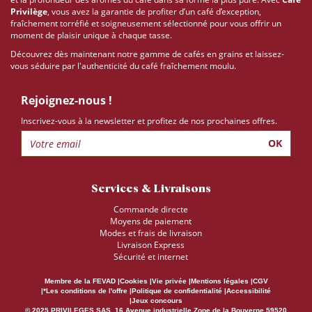
Privilège
, vous avez la garantie de profiter d’un café d’exception,
fraîchement torréfié et soigneusement sélectionné pour vous offrir un
moment de plaisir unique à chaque tasse.
Découvrez dès maintenant notre gamme de cafés en grains et laissez-
vous séduire par l'authenticité du café fraîchement moulu.
Rejoignez-nous !
Inscrivez-vous à la newsletter et profitez de nos prochaines offres.
OK
Services & Livraisons
Commande directe
Moyens de paiement
Modes et frais de livraison
Livraison Express
Sécurité et internet
Membre de la FEVAD
Cookies
Vie privée
Mentions légales
CGV
*Les conditions de l'offre
Politique de confidentialité
Accessibilité
Jeux concours
© 2025 PRIVILEGES SAS, 16 Avenue industrielle Zone de la Bouverne 59520