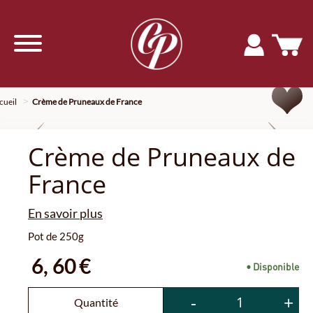
cueil
Crème de Pruneaux de France
Previous
Nex
Crème de Pruneaux de
France
En savoir plus
Pot de 250g
6,
60
€
• Disponible
-
+
Quantité