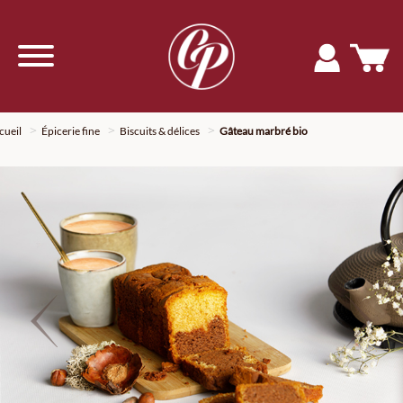
cueil
Épicerie fine
Biscuits & délices
Gâteau marbré bio
Previous
Nex