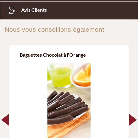
Sachet de 200g
18,
90
€
Découvrir
4.5/5
Nos clients ont également acheté