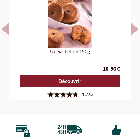
PAIEMENT
LIVRAISON À DOMICILE
SATISFAIT OU
100% SÉCURISÉ
OU POINT DE RETRAIT®
100%
REMBOURSÉ
Rejoignez-nous !
Inscrivez-vous à la newsletter et profitez de nos prochaines offres.
OK