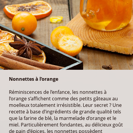
l’orange s’affichent comme des petits gâteaux au
moelleux totalement irrésistible. Leur secret ? Une
recette à base d’ingrédients de grande qualité tels
que la farine de blé, la marmelade d’orange et le
miel. Particulièrement fondantes, au délicieux goût
de pain d’épices, les nonnettes possèdent
l’avantage de pouvoir être dégustées à tout
moment de la journée.
Spécialité de la belle ville de Dijon, les nonnettes à
l’orange que nous vous proposons sont fabriquées
en France pour Café Privilège. Grâce à leur
conditionnement, elles sont en mesure de se
conserver plusieurs mois. Cependant, il est rare
qu’une fois le sachet ouvert, elles ne fassent pas
craquer tous les gourmands de la famille.
Fabriqué en France.
Conseils d'Expert