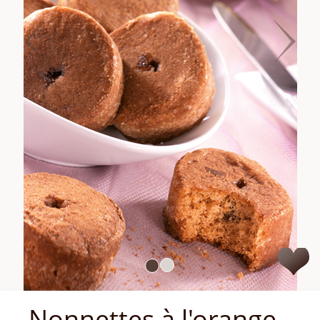
Nonnettes à l'orange
Parfumées et moelleuses
En savoir plus
Deux sachets de 150 g
14,
25
€
21.80€
• Disponible
-
+
Quantité
Ajouter au panier
Livraison OFFERTE dès
65€ d'achat