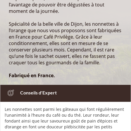
Les nonnettes sont parmi les gâteaux qui font régulièrement
l’unanimité à l’heure du café ou du thé. Leur rondeur, leur
fondant ainsi que leur savoureux goût de pain d’épices et
d’orange en font une douceur plébiscitée par les petits
comme les grands gourmands.
Ces nonnettes à l’orange sont de tous les moments de la
journée. Elles se mangent aussi bien au petit-déjeuner qu’au
goûter, en dessert que lors d’une pause-café. Elles
représentent le complément parfait d’un café Café Privilège,
apportant une note de douceur, mais également de très
belles nuances. Un véritable régal que nombre de nos clients
prennent plaisir à s’offrir au quotidien.
Vous pouvez proposer ces gâteaux ronds et fondants avec un
café doux ou plus puissant : de par leur saveur unique, ils se
marient aisément à des goûts forts ou plus légers. Quant aux
enfants, ils les croqueront probablement avec enthousiasme,
afin de découvrir leur cœur de marmelade d’orange. Les
nonnettes s’affichent comme le goûter idéal après l’école, le
sport, ou tout simplement pour un moment gourmand. C’est