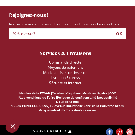
Rejoignez-nous !
Inscrivez-vous à la newsletter et profitez de nos prochaines offres.
OK
Services & Livraisons
Commande directe
Moyens de paiement
Modes et frais de livraison
Livraison Express
Sécurité et internet
Membre de la FEVAD
Cookies
Vie privée
Mentions légales
CGV
*Les conditions de l'offre
Politique de confidentialité
Accessibilité
Jeux concours
© 2025 PRIVILEGES SAS, 16 Avenue industrielle Zone de la Bouverne 59520
Marquette-lez-Lille Tous droits réservés
NOUS CONTACTER
Notre café Quintessens’ est issu d’une sélection rigoureuse de grains cultivés en altitude, sur des sols riches au climat idéal. Ce mélange est sublimé par la présence
8.74