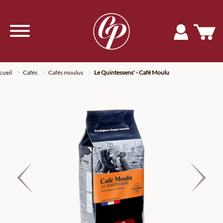
cueil
Cafés
Cafés moulus
Le Quintessens' - Café Moulu
Previous
Nex