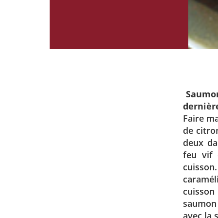
Saumon 
dernière
Faire ma
de citro
deux dan
feu vif
cuisso
caraméli
cuisson
saumon g
avec la 