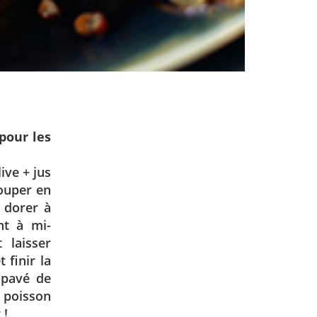
pour les
ive + jus
couper en
e dorer à
nt à mi-
 laisser
 finir la
 pavé de
e poisson
 !