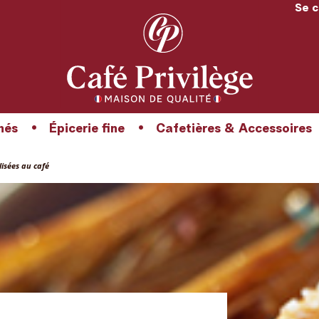
Se 
hés
Épicerie fine
Cafetières & Accessoires
isées au café