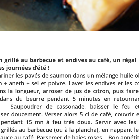
grillé au barbecue et endives au café, un régal 
s journées d’été !
riner les pavés de saumon dans un mélange huile ol
n + aneth + sel et poivre. Laver les endives et les 
s la longueur, arroser de jus de citron, puis fair
 dans du beurre pendant 5 minutes en retourna
n.
Saupoudrer de cassonade, baisser le feu et
ser doucement. Verser alors 5 cl de café, couvrir et
 pendant 15 mn à feu très doux. Servir avec les
rillés au barbecue (ou à la plancha), en nappant l
sauce au café. Parsemer de baies roses… Bon appétit