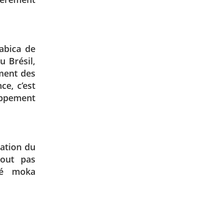
abica de
u Brésil,
ement des
ce, c’est
ppement
tation du
tout pas
lé moka