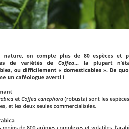
a nature, on compte plus de 80 espèces et pl
nes de variétés de
Coffea
… la plupart n’ét
bles, ou difficilement « domesticables ». De quo
e un caféologue averti !
gnant
rabica
et
Coffea canephora
(robusta) sont les espèces
s, et les deux seules commercialisées.
rabica
 moins de 800 arômes complexes et volatiles, l’arabi