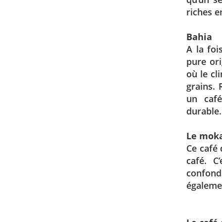
riches e
Bahia
A la foi
pure ori
où le cl
grains. 
un caf
durable.
Le mok
Ce café 
café. C
confon
égalemen