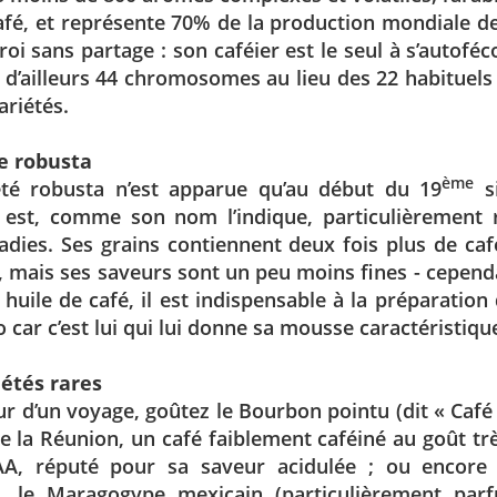
afé, et représente 70% de la production mondiale de
 roi sans partage : son caféier est le seul à s’autoféco
d’ailleurs 44 chromosomes au lieu des 22 habituels
ariétés.
de robusta
ème
été robusta n’est apparue qu’au début du 19
si
l est, comme son nom l’indique, particulièrement 
dies. Ses grains contiennent deux fois plus de ca
a, mais ses saveurs sont un peu moins fines - cepend
 huile de café, il est indispensable à la préparation
 car c’est lui qui lui donne sa mousse caractéristiqu
iétés rares
r d’un voyage, goûtez le Bourbon pointu (dit « Café
 de la Réunion, un café faiblement caféiné au goût très
A, réputé pour sa saveur acidulée ; ou encore
, le Maragogype mexicain (particulièrement parf