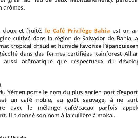
n arômes.
s doux et fruité,
le Café Privilège Bahia
est un ar
gine cultivé dans la région de Salvador de Bahia, a
imat tropical chaud et humide favorise l’épanouiss
Récolté dans des fermes certifiées Rainforest Allian
é aussi arômatique que respectueux du dévelo
a
du Yémen porte le nom du plus ancien port d’expor
’est un café noble, au goût sauvage, à ne sur
dre avec le mélange café/cacao parfois appe
t. Il a donné son nom à la cuillère à moka…