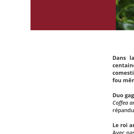
Dans l
centai
comesti
fou mêm
Duo ga
Coffea a
répandue
Le roi a
Avec pas