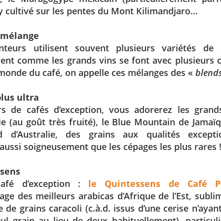
 cultivé sur les pentes du Mont Kilimandjaro…
u mélange
nteurs utilisent souvent plusieurs variétés de c
ent comme les grands vins se font avec plusieurs c
monde du café, on appelle ces mélanges des «
blend
lus ultra
s de cafés d’exception, vous adorerez les gran
ie (au goût très fruité), le Blue Mountain de Jamaï
d d’Australie, des grains aux qualités exceptio
 aussi soigneusement que les cépages les plus rares 
sens
café d’exception :
le Quintessens de Café Pr
ge des meilleurs arabicas d’Afrique de l’Est, subli
 de grains caracoli (c.à.d. issus d’une cerise n’ayan
ul grain au lieu de deux habituellement), particu