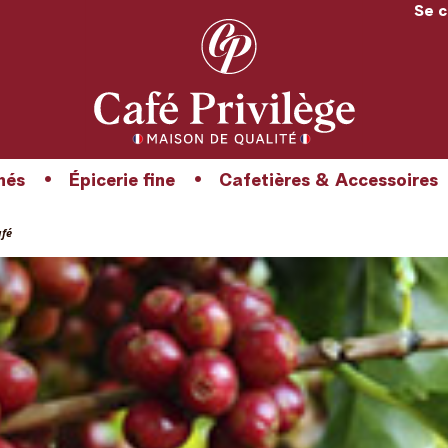
Se 
hés
Épicerie fine
Cafetières & Accessoires
afé