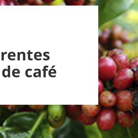
érentes
 de café