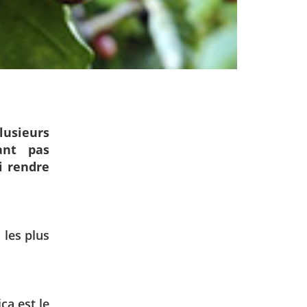
usieurs
ant pas
i rendre
 les plus
ca est le