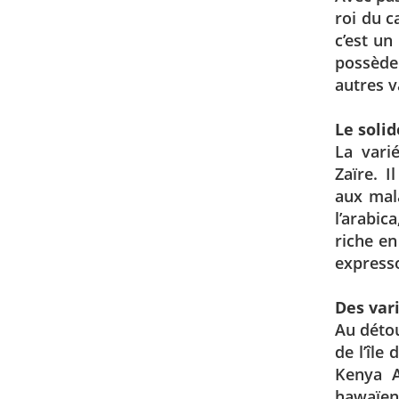
roi du c
c’est un
possède 
autres v
Le soli
La vari
Zaïre. I
aux mala
l’arabic
riche en
expresso
Des var
Au détou
de l’île
Kenya A
hawaïen