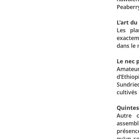
Peaberry
L’art d
Les pla
exactem
dans le 
Le nec p
Amateur
d’Ethiop
Sundrie
cultivés
Quintes
Autre 
assembla
présence
qu’un se