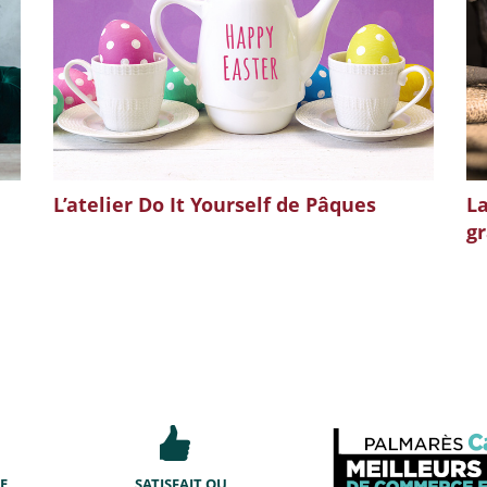
L’atelier Do It Yourself de Pâques
La
g
E
SATISFAIT OU