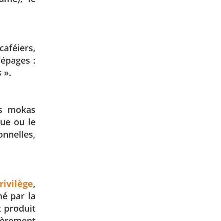
aféiers,
épages :
s
».
ds mokas
que ou le
nnelles,
!
ivilège
,
mé par la
t produit
lièrement