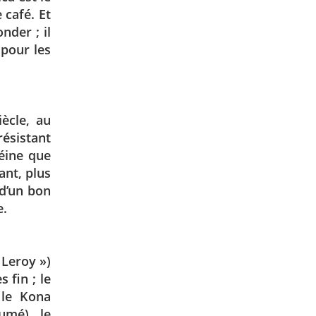
 café. Et
nder ; il
 pour les
ècle, au
résistant
féine que
ant, plus
 d’un bon
e.
 Leroy »)
 fin ; le
 le Kona
umé), le