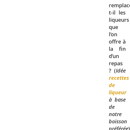
remplac
t-il les
liqueurs
que
l’on
offre à
la fin
d’un
repas
? (
Idée
recettes
de
liqueur
à base
de
notre
boisson
préférée
)