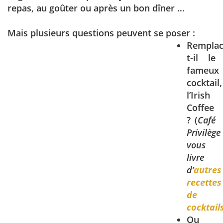
repas, au goûter ou après un bon dîner …
Mais plusieurs questions peuvent se poser :
Remplac
t-il le
fameux
cocktail,
l’Irish
Coffee
? (
Café
Privilège
vous
livre
d’
autres
recettes
de
cocktail
Ou