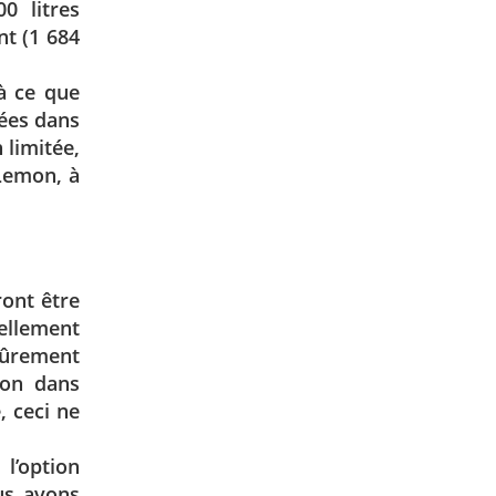
0 litres
t (1 684
 à ce que
iées dans
 limitée,
 Lemon, à
ront être
llement
sûrement
ion dans
, ceci ne
 l’option
us avons