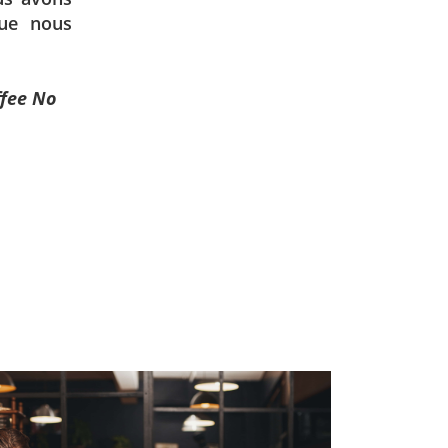
que nous
ffee No