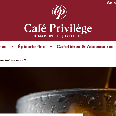
Se 
hés
Épicerie fine
Cafetières & Accessoires
 une boisson au café