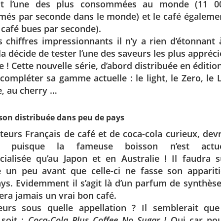
t l’une des plus consommées au monde (11 00
és par seconde dans le monde) et le café égalemen
 café bues par seconde).
 chiffres impressionnants il n’y a rien d’étonnant
a décide de tester l’une des saveurs les plus appréc
 ! Cette nouvelle série, d’abord distribuée en édition
compléter sa gamme actuelle : le light, le Zero, le
le, au cherry …
son distribuée dans peu de pays
eurs Français de café et de coca-cola curieux, dev
ts puisque la fameuse boisson n’est actue
ialisée qu’au Japon et en Australie ! Il faudra 
e un peu avant que celle-ci ne fasse son apparit
ys. Evidemment il s’agit là d’un parfum de synthèse
ra jamais un vrai bon café.
leurs sous quelle appellation ? Il semblerait que
 soit :
Coca-Cola Plus Coffee No Sugar !
Oui car no