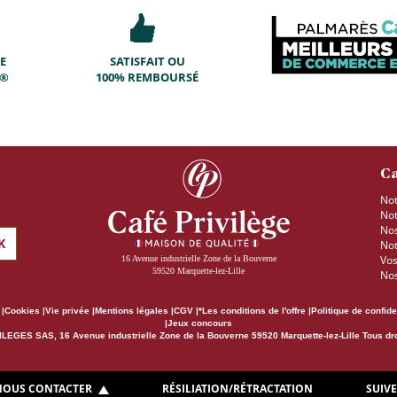
E
SATISFAIT OU
T®
100% REMBOURSÉ
Ca
Not
Not
Nos
K
Not
Vos
16 Avenue industrielle Zone de la Bouverne
59520 Marquette-lez-Lille
Nos
Cookies
Vie privée
Mentions légales
CGV
*Les conditions de l'offre
Politique de confide
Jeux concours
LEGES SAS, 16 Avenue industrielle Zone de la Bouverne 59520 Marquette-lez-Lille Tous dr
NOUS CONTACTER
RÉSILIATION/RÉTRACTATION
SUIVE