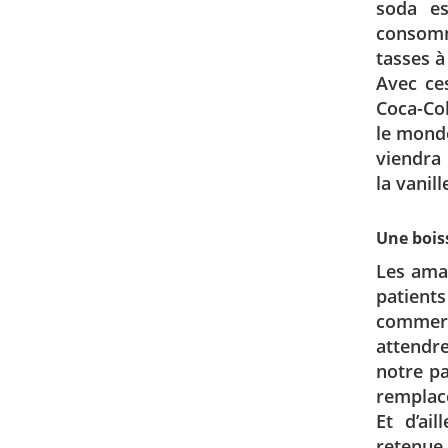
soda es
consomm
tasses à
Avec ces
Coca-Col
le monde
viendra 
la vanil
Une bois
Les amat
patien
commerc
attendr
notre pa
remplace
Et d’ail
retenue