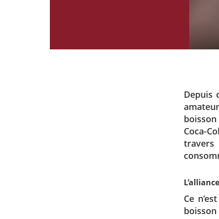
Depuis 
amateur
boisson 
Coca-Co
travers
consomm
L’allianc
Ce n’es
boisson 