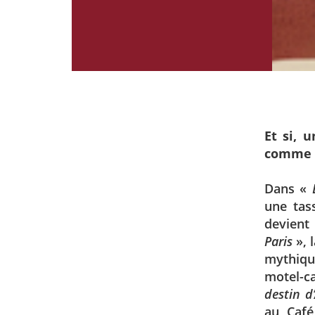
Et si, 
comme v
Dans «
une tas
devient
Paris
», 
mythiqu
motel-c
destin d
au Café