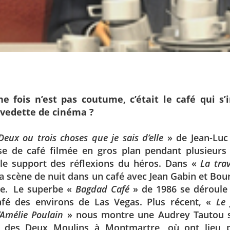
une fois n’est pas coutume, c’était le café qui s’
edette de cinéma ?
Deux ou trois choses que je sais d’elle
» de Jean-Luc
se de café filmée en gros plan pendant plusieurs
 le support des réflexions du héros. Dans «
La tra
la scène de nuit dans un café avec Jean Gabin et Bour
e.
Le superbe «
Bagdad Café
» de 1986 se déroule
afé des environs de Las Vegas. Plus récent, «
Le 
’Amélie Poulain
» nous montre une Audrey Tautou 
 des Deux Moulins à Montmartre, où ont lieu p