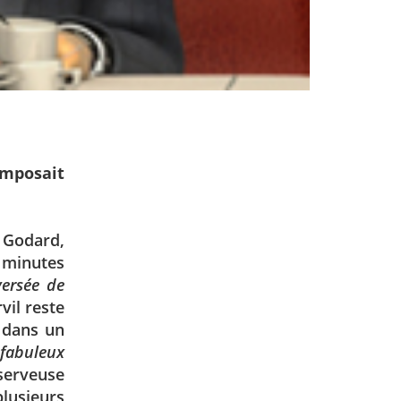
imposait
 Godard,
 minutes
versée de
vil reste
 dans un
fabuleux
serveuse
lusieurs