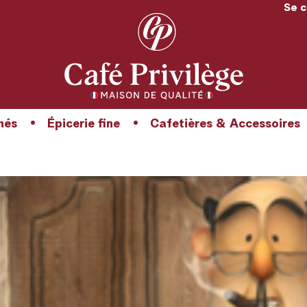
Se 
hés
Épicerie fine
Cafetières & Accessoires