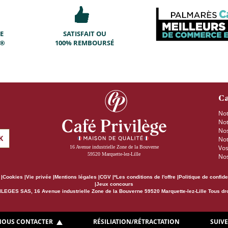
E
SATISFAIT OU
T®
100% REMBOURSÉ
Ca
Not
Not
Nos
K
Not
Vos
16 Avenue industrielle Zone de la Bouverne
59520 Marquette-lez-Lille
Nos
Cookies
Vie privée
Mentions légales
CGV
*Les conditions de l'offre
Politique de confide
Jeux concours
LEGES SAS, 16 Avenue industrielle Zone de la Bouverne 59520 Marquette-lez-Lille Tous dr
NOUS CONTACTER
RÉSILIATION/RÉTRACTATION
SUIVE